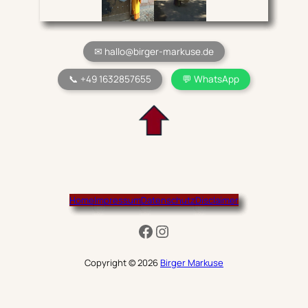
✉ hallo@birger-markuse.de
📞 +49 1632857655
💬 WhatsApp
Home
Impressum
Datenschutz
Disclaimer
Facebook
Instagram
Copyright © 2026
Birger Markuse